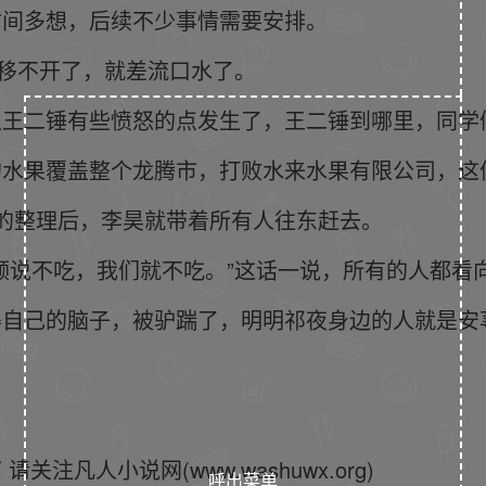
时间多想，后续不少事情需要安排。
都移不开了，就差流口水了。
让王二锤有些愤怒的点发生了，王二锤到哪里，同学
的水果覆盖整个龙腾市，打败水来水果有限公司，这
的整理后，李昊就带着所有人往东赶去。
领说不吃，我们就不吃。”这话一说，所有的人都看
得自己的脑子，被驴踹了，明明祁夜身边的人就是安
凡人小说网(www.washuwx.org)
呼出菜单