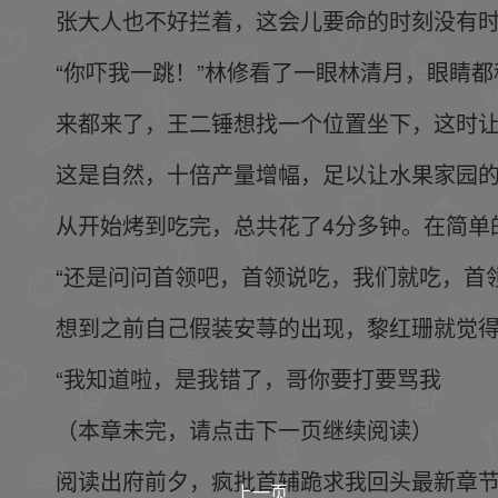
张大人也不好拦着，这会儿要命的时刻没有
“你吓我一跳！”林修看了一眼林清月，眼睛
来都来了，王二锤想找一个位置坐下，这时
这是自然，十倍产量增幅，足以让水果家园
从开始烤到吃完，总共花了4分多钟。在简单
“还是问问首领吧，首领说吃，我们就吃，首
想到之前自己假装安荨的出现，黎红珊就觉
“我知道啦，是我错了，哥你要打要骂我
（本章未完，请点击下一页继续阅读）
阅读出府前夕，疯批首辅跪求我回头最新章节 请关注
上一页