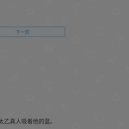
下一页
。
太乙真人吸着他的蓝。