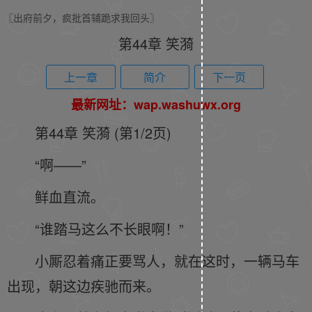
〖出府前夕，疯批首辅跪求我回头〗
第44章 笑漪
上一章
简介
下一页
最新网址：wap.washuwx.org
第44章 笑漪 (第1/2页)
“啊——”
鲜血直流。
“谁踏马这么不长眼啊！”
小厮忍着痛正要骂人，就在这时，一辆马车
出现，朝这边疾驰而来。