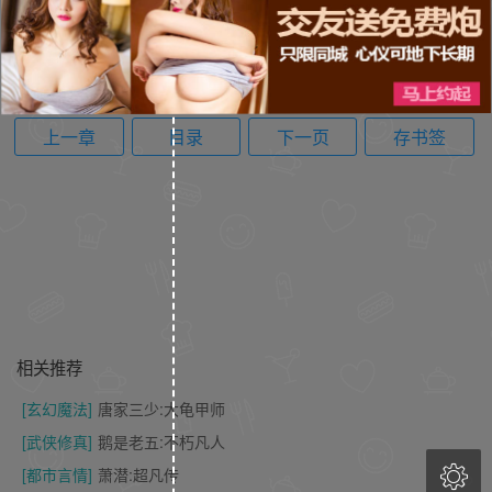
上一章
目录
下一页
存书签
相关推荐
[玄幻魔法]
唐家三少:大龟甲师
[武侠修真]
鹅是老五:不朽凡人

[都市言情]
萧潜:超凡传