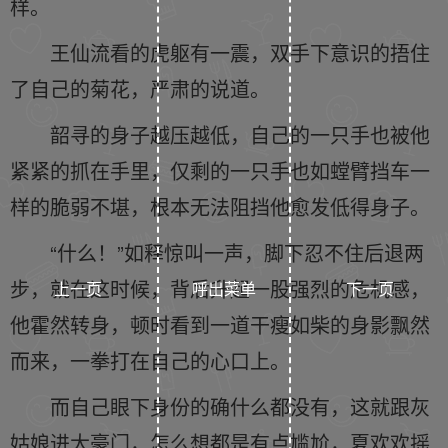
样。
王仙流看的虎躯有一震，双手下意识的捂住
了自己的菊花，严肃的说道。
韶寻的身子越压越低，自己的一只手也被他
紧紧的抓在手里，仅剩的一只手也如螳臂挡车一
样的脆弱不堪，根本无法阻挡他愈发低得身子。
“什么！”如释惊叫一声，脚下忍不住后退两
步，就在这时候，背后升起一股强烈的危机感，
上一页
呼出菜单
下一页
他霍然转身，顿时看到一道干瘦如柴的身影飘然
而来，一拳打在自己的心口上。
而自己眼下身份的确什么都没有，这就跟灰
姑娘进大豪门，怎么想都是有点尴尬，夏欢欢摇