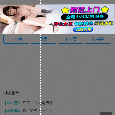
上一章
目录
下一页
存书签
相关推荐
[玄幻魔法]
唐家三少:大龟甲师
[武侠修真]
鹅是老五:不朽凡人