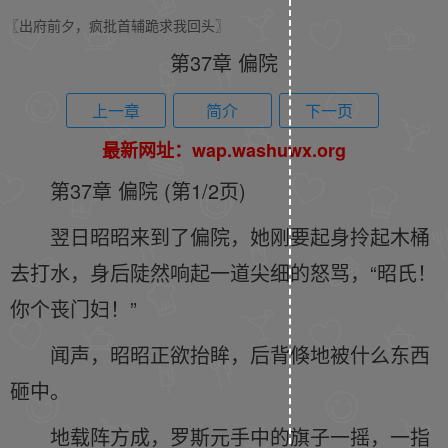
〖出府前夕，疯批首辅跪求我回头〗
第37章 偏院
上一章
简介
下一页
最新网址：wap.washuwx.org
第37章 偏院 (第1/2页)
翌日昭昭来到了偏院，她刚要起身拎起木桶
去打水，身后陡然响起一道尖细的怒骂，“昭氏！
你个丧门妇！”
闻声，昭昭正欲抬眸，后背倏地被什么东西
砸中。
地载阵方成，罗斯元手中的旗子一摇，一指