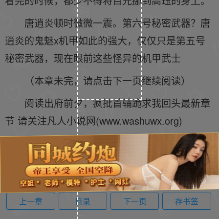
看完的时候，都少不得将目光挪到高珏的身上。
唐逍炎顿时微微一震。第六号秘密武器？唐
逍炎的鬼魅x机甲如此的强大，仅仅只是第五号
秘密武器，现在眼前这些怪异的机甲武士
（本章未完，请点击下一页继续阅读）
阅读出府前夕，疯批首辅跪求我回头最新章
节 请关注凡人小说网(www.washuwx.org)
上一章
目录
下一页
存书签