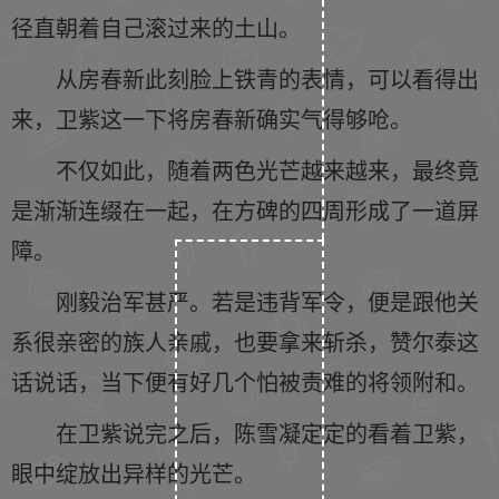
径直朝着自己滚过来的土山。
从房春新此刻脸上铁青的表情，可以看得出
来，卫紫这一下将房春新确实气得够呛。
不仅如此，随着两色光芒越来越来，最终竟
是渐渐连缀在一起，在方碑的四周形成了一道屏
障。
刚毅治军甚严。若是违背军令，便是跟他关
系很亲密的族人亲戚，也要拿来斩杀，赞尔泰这
话说话，当下便有好几个怕被责难的将领附和。
在卫紫说完之后，陈雪凝定定的看着卫紫，
眼中绽放出异样的光芒。