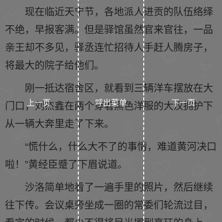
现在临近天宁节，各地派人进贡的队伍络绎
不绝，早报客满。但是驿馆虽然官来官往，一品
亲王却不多见，驿丞连忙招待人手赶人腾房子，
将最大的院子给他们。
刚一抵达宿舍区，就看到三辆洋车摆放在大
上一页
呼出菜单
下一页
门口，刘杰鑫在两个穿着黑色洋服的大汉拥护下
从一辆大奔里走了下来。
“慌什么，什么大不了的事情，难道黄河决口
啦！”黄经臣蹙了下眉说道。
沙洛简单地看了一遍手里的照片，然后继续
往下传。会议桌旁坐成一圈的常委们轮流过目，