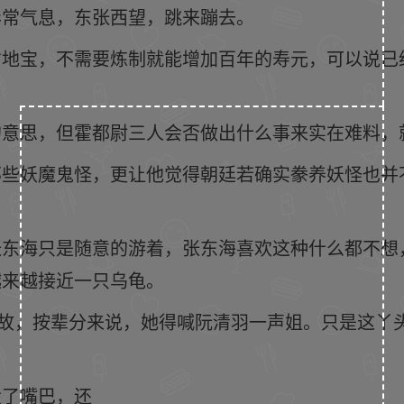
异常气息，东张西望，跳来蹦去。
才地宝，不需要炼制就能增加百年的寿元，可以说已
的意思，但霍都尉三人会否做出什么事来实在难料，
那些妖魔鬼怪，更让他觉得朝廷若确实豢养妖怪也并
张东海只是随意的游着，张东海喜欢这种什么都不想
越来越接近一只乌龟。
带故，按辈分来说，她得喊阮清羽一声姐。只是这丫
大了嘴巴，还