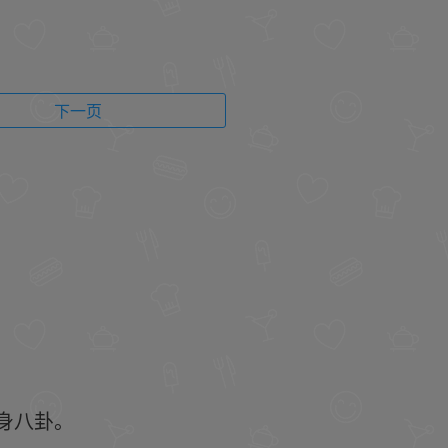
下一页
身八卦。