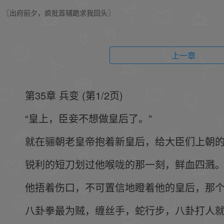
〖出府前夕，疯批首辅跪求我回头〗
上一章
第35章 兵变 (第1/2页)
“皇上，臣妾不想做皇后了。”
就在骊朝老皇帝抱着新皇后，给大臣们上朝
锐利的短刀划过他喉咙的那一刻，鲜血四溅
他捂着伤口，不可置信地瞪着他的皇后，那
八卦拳最为贼，缠丝手，蛇行步，八卦打人