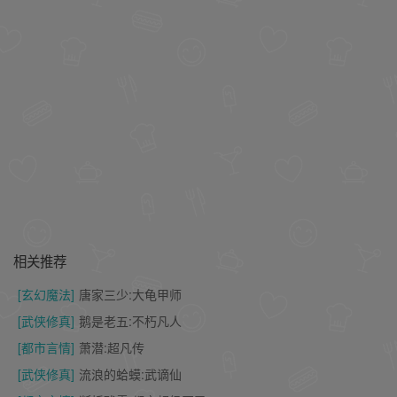
相关推荐
[玄幻魔法]
唐家三少:大龟甲师
[武侠修真]
鹅是老五:不朽凡人
[都市言情]
萧潜:超凡传
[武侠修真]
流浪的蛤蟆:武谪仙