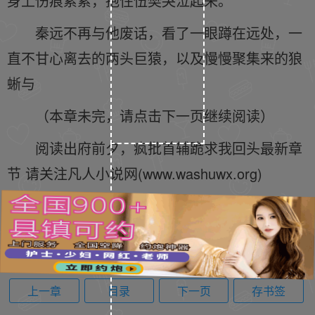
身上伤痕累累，抱住伍樊哭泣起来。
秦远不再与他废话，看了一眼蹲在远处，一
直不甘心离去的两头巨猿，以及慢慢聚集来的狼
蜥与
（本章未完，请点击下一页继续阅读）
阅读出府前夕，疯批首辅跪求我回头最新章
节 请关注凡人小说网(www.washuwx.org)
上一章
目录
下一页
存书签