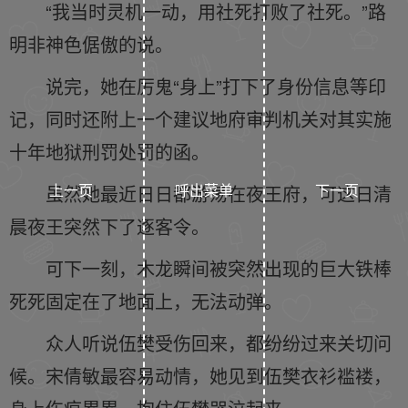
“我当时灵机一动，用社死打败了社死。”路
明非神色倨傲的说。
说完，她在厉鬼“身上”打下了身份信息等印
记，同时还附上一个建议地府审判机关对其实施
十年地狱刑罚处罚的函。
上一页
呼出菜单
下一页
虽然她最近日日都游荡在夜王府，可这日清
晨夜王突然下了逐客令。
可下一刻，木龙瞬间被突然出现的巨大铁棒
死死固定在了地面上，无法动弹。
众人听说伍樊受伤回来，都纷纷过来关切问
候。宋倩敏最容易动情，她见到伍樊衣衫褴褛，