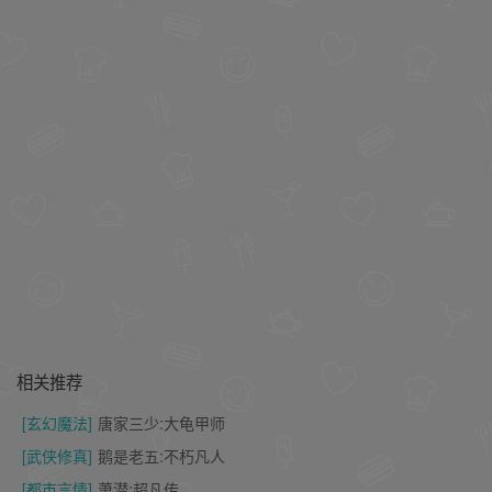
相关推荐
[玄幻魔法]
唐家三少:大龟甲师
[武侠修真]
鹅是老五:不朽凡人
[都市言情]
萧潜:超凡传