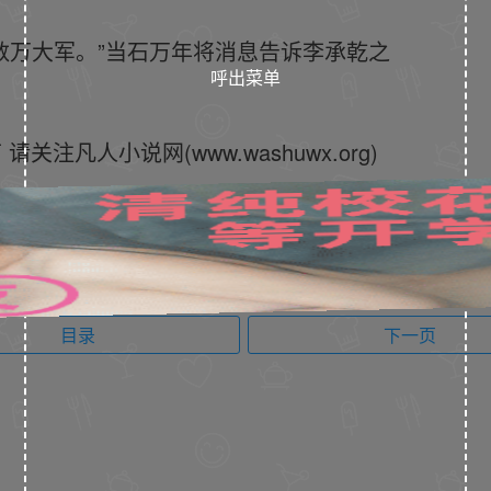
数万大军。”当石万年将消息告诉李承乾之
呼出菜单
凡人小说网(www.washuwx.org)
目录
下一页