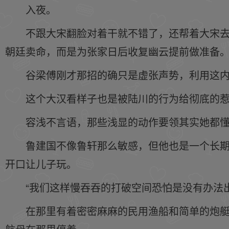
入夜。
不跟大宋翻脸对着干就不错了，还帮着大宋
朝廷卖命，而是为张家日后收复幽云提前做准备
谷梁傅刚才那招的确只是虚张声势，利用这
这个大汉看样子也是被陆川的行为给彻底的
容浅不言语，那些浅显的动作要领其实她都
鲁建国不像鲁轩那么敏感，但他也是一个长
开口让儿子玩。
“我们这样慢吞吞的打破空间恐怕是没有办法
在那里有着密密麻麻的民用渔船和简单的炮