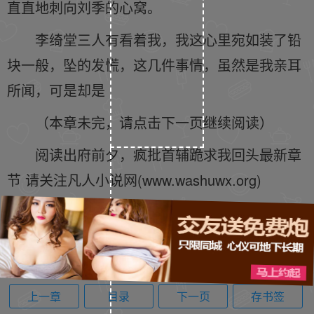
直直地刺向刘季的心窝。
李绮堂三人有看着我，我这心里宛如装了铅
块一般，坠的发慌，这几件事情，虽然是我亲耳
所闻，可是却是
（本章未完，请点击下一页继续阅读）
阅读出府前夕，疯批首辅跪求我回头最新章
节 请关注凡人小说网(www.washuwx.org)
上一章
目录
下一页
存书签