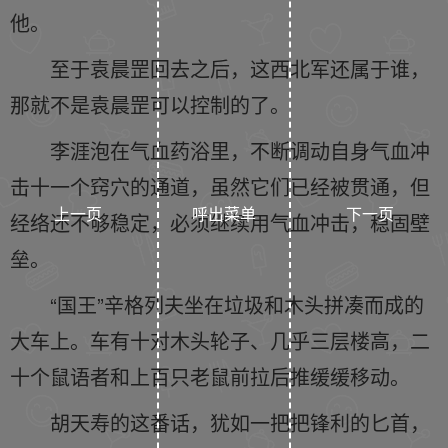
他。
至于袁晨罡回去之后，这西北军还属于谁，
那就不是袁晨罡可以控制的了。
李涯泡在气血药浴里，不断调动自身气血冲
击十一个窍穴的通道，虽然它们已经被贯通，但
上一页
呼出菜单
下一页
经络还不够稳定，必须继续用气血冲击，稳固壁
垒。
“国王”辛格列夫坐在垃圾和木头拼凑而成的
大车上。车有十对木头轮子、几乎三层楼高，二
十个鼠语者和上百只老鼠前拉后推缓缓移动。
胡天寿的这番话，犹如一把把锋利的匕首，