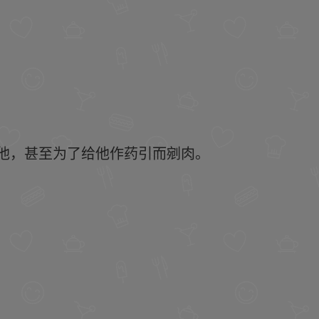
他，甚至为了给他作药引而剜肉。