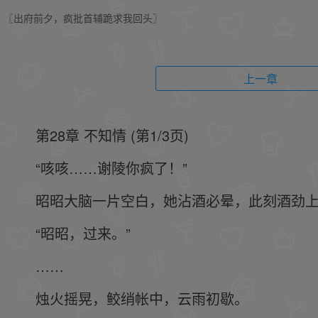
〖出府前夕，疯批首辅跪求我回头〗
上一章
第28章 不知情 (第1/3页)
“咳咳……谢陵你疯了！”
昭昭大脑一片空白，她沾酒必晕，此刻酒劲
“昭昭，过来。”
……
烛火摇晃，鲛绡帐中，云雨初歇。