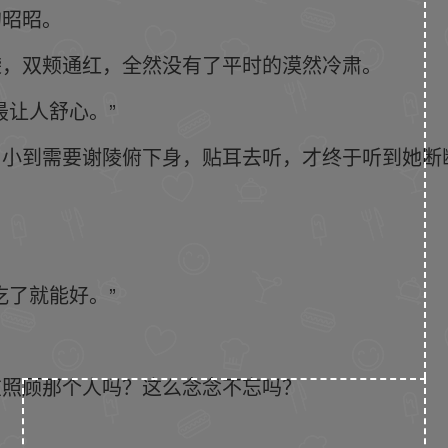
的昭昭。
袋，双颊通红，全然没有了平时的漠然冷肃。
最让人舒心。”
，小到需要谢陵俯下身，贴耳去听，才终于听到她断
吃了就能好。”
在照顾那个人吗？这么念念不忘吗？