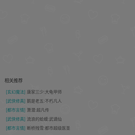
相关推荐
[玄幻魔法]
唐家三少:大龟甲师
[武侠修真]
鹅是老五:不朽凡人
[都市言情]
萧潜:超凡传
[武侠修真]
流浪的蛤蟆:武谪仙
[都市言情]
断桥残雪:都市超级医圣