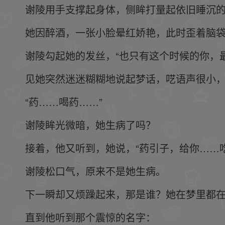
谢陵用手支撑起身体，侧眸打量起依旧睡沉
她因醉酒，一张小脸晕红娇艳，此时歪着脑
谢陵勾起她的发丝，“也只有这个时候的你，
见她突然迷迷糊糊地说起梦话，呓语声很小
“药……喝药……”
谢陵眸光微暗，她生病了吗？
接着，他又听到，她说，“药引子，给你……
谢陵松口气，原来不是她生病。
下一瞬却又烦躁起来，那是谁？她在梦里都
直到他听到那个震惊的名字：