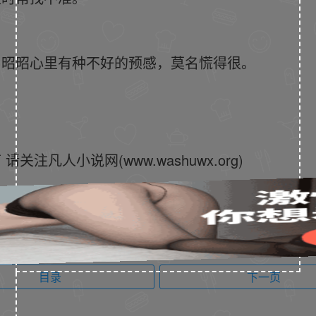
？昭昭心里有种不好的预感，莫名慌得很。
凡人小说网(www.washuwx.org)
目录
下一页