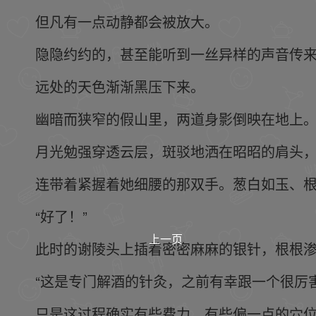
但凡有一点动静都会被放大。
隐隐约约的，甚至能听到一丝异样的声音传
远处的天色渐渐黑压下来。
幽暗而狭窄的假山里，两道身影倒映在地上
月光勉强穿透云层，斑驳地洒在昭昭的肩头
连带着紧握着她细腰的那双手。葱白如玉、
“好了！”
上一页
此时的谢陵头上插着密密麻麻的银针，根根
“这是专门解酒的针灸，之前有幸跟一个很厉
只是这过程确实有些费力，有些偏一点的穴