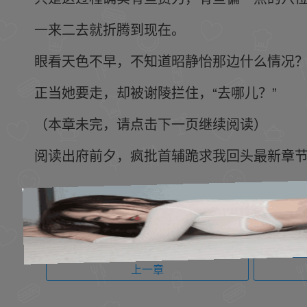
一来二去就折腾到现在。
眼看天色不早，不知道昭静怡那边什么情况
正当她要走，却被谢陵拦住，“去哪儿？”
（本章未完，请点击下一页继续阅读）
阅读出府前夕，疯批首辅跪求我回头最新章节 请关注
上一章