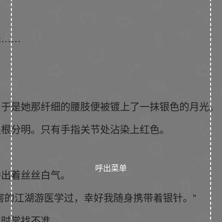
来……
。
，于是她那纤细的腰肢便被镀上了一抹银色的月光。
根根分明。只有手指关节处沾染上红色。
呼出菜单
渗出着丝丝白气。
害的江湖游医学过，幸好我随身携带着银针。”
位时常找不准。