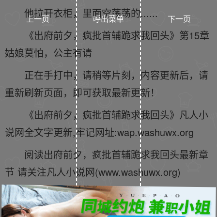
他拉开衣柜，里面空荡荡的......
上一页
呼出菜单
下一页
《出府前夕，疯批首辅跪求我回头》第15章
姑娘莫怕，公主有请
正在手打中，请稍等片刻，内容更新后，请
重新刷新页面，即可获取最新更新！
《出府前夕，疯批首辅跪求我回头》凡人小
说网全文字更新,牢记网址:wap.washuwx.org
阅读出府前夕，疯批首辅跪求我回头最新章
节 请关注凡人小说网(www.washuwx.org)