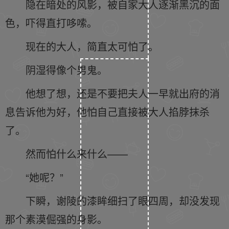
隐在暗处的风影，被自家大人逐渐黑沉的面
色，吓得直打哆嗦。
现在的大人，简直太可怕了。
阴湿得像个男鬼。
他想了想，还是不要把夫人一早就出府的消
息告诉他为好，他怕自己直接被大人掐脖抹杀
了。
然而怕什么来什么——
“她呢？”
下瞬，谢陵的漆眸细扫了眼四周，却没发现
那个素漠倔强的身影。