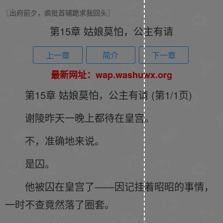
〖出府前夕，疯批首辅跪求我回头〗
第15章 姑娘莫怕，公主有请
上一章
简介
下一章
最新网址：wap.washuwx.org
第15章 姑娘莫怕，公主有请 (第1/1页)
谢陵昨天一晚上都待在皇宫。
不，准确地来说。
是囚。
他被囚在皇宫了——因记挂着昭昭的事情，
一时不查竟然落了圈套。