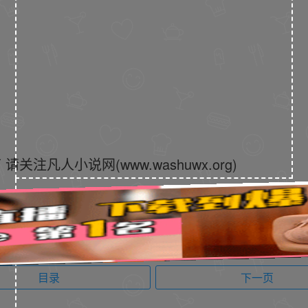
凡人小说网(www.washuwx.org)
目录
下一页