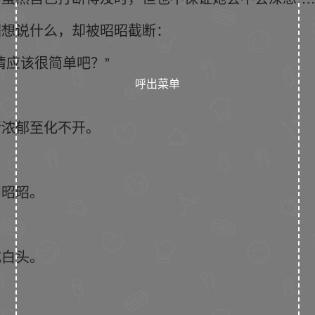
图想说什么，却被昭昭截断：
情应该很简单吧？”
呼出菜单
渐浓郁至化不开。
和昭昭。
成白头。