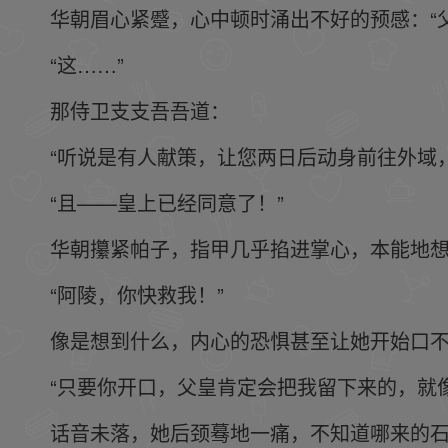
华朝眉心紧蹙，心中顿时涌出不好的预感：“
“这……”
那侍卫支支吾吾道：
“听说是有人献策，让您两日后动身前往外域
“且——皇上已经同意了！”
华朝攥紧帕子，指甲几乎掐进掌心，本能地
“阿陵，你快救我！”
像是想到什么，内心的恐惧甚至让她开始口
“只要你开口，父皇肯定会把我留下来的，就
话音未落，她后颈蓦地一痛，不知道哪来的