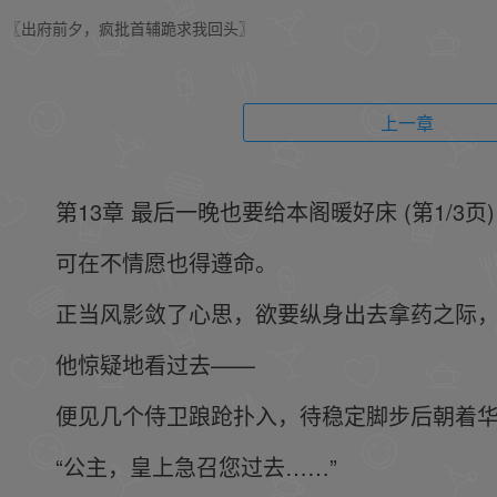
〖出府前夕，疯批首辅跪求我回头〗
上一章
第13章 最后一晚也要给本阁暖好床 (第1/3页)
可在不情愿也得遵命。
正当风影敛了心思，欲要纵身出去拿药之际
他惊疑地看过去——
便见几个侍卫踉跄扑入，待稳定脚步后朝着
“公主，皇上急召您过去……”