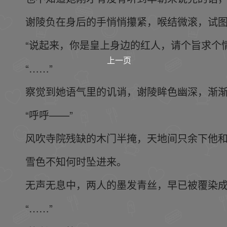
谢陵负在身后的手悄悄攥紧，喉结微滚，试
“说起来，你是皇上身边的红人，请个旨求个
上一页
“……”
察觉到她语气里的讥诮，谢陵眸色幽深，渐
“呼呼——”
风吹寺院残缺的木门半掩，天地间只余下他
雪色不知何时坠进来。
无声无息中，两人的墨发青丝，早已被覆染
“……”