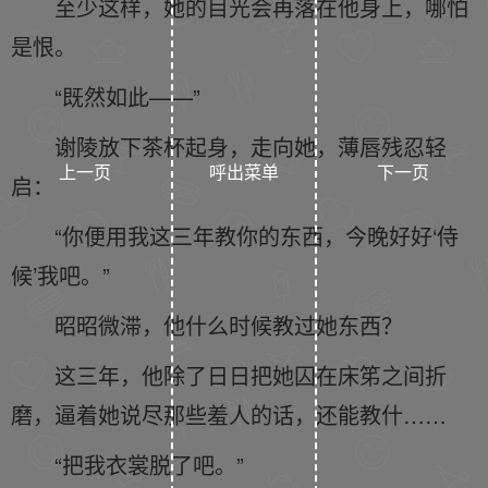
至少这样，她的目光会再落在他身上，哪怕
是恨。
“既然如此——”
谢陵放下茶杯起身，走向她，薄唇残忍轻
上一页
呼出菜单
下一页
启：
“你便用我这三年教你的东西，今晚好好‘侍
候’我吧。”
昭昭微滞，他什么时候教过她东西？
这三年，他除了日日把她囚在床笫之间折
磨，逼着她说尽那些羞人的话，还能教什……
“把我衣裳脱了吧。”