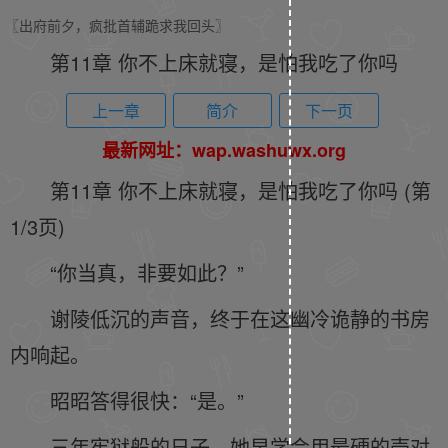
〖出府前夕，疯批首辅跪求我回头〗
第11章 你不上床就寝，是怕我吃了你吗
上一章
简介
下一页
最新网址：wap.washuwx.org
第11章 你不上床就寝，是怕我吃了你吗 (第
1/3页)
“你当真，非要如此？”
谢陵低沉的声音，终于在这幽冷诡静的书房
内响起。
昭昭答得很快：“是。”
三年牢狱般的日子，她早学会用最硬的壳对