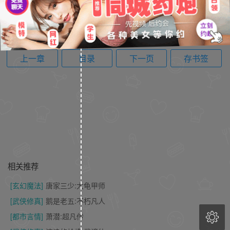
上一章
目录
下一页
存书签
相关推荐
[玄幻魔法]
唐家三少:大龟甲师
[武侠修真]
鹅是老五:不朽凡人

[都市言情]
萧潜:超凡传