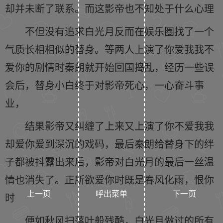
却并未断了联系。而这影帝也不知处于什么心理
不但没有追求白光月反而在娱乐圈找了一个
气质长相相似的替身。等两人上演了你爱我我不
爱你的剧情时秦朗就开始回国捣乱，经历一些误
会后，替身小白终于对影帝死心，一心奋斗事
业，
结果影帝又纠缠了上来又上演了你不爱我我
却爱你爱到深沉的戏码，最后秦朗给替身下的绊
子都被抖露出来后，影帝对白光月的最后一丝温
情也消失了。正所欲爱你时既是春风化雨，恨你
上一页
呼出菜单
下一页
时
便如秋风扫落叶般残酷，白光月做过的所有